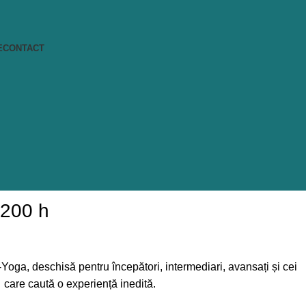
E
CONTACT
 200 h
Yoga, deschisă pentru începători, intermediari, avansați și cei
care caută o experiență inedită.