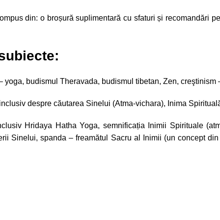
te compus din: o broșură suplimentară cu sfaturi și recomandări p
subiecte:
ei – yoga, budismul Theravada, budismul tibetan, Zen, creştinism – 
 inclusiv despre căutarea Sinelui (Atma-vichara), Inima Spiritual
clusiv Hridaya Hatha Yoga, semnificația Inimii Spirituale (at
 Sinelui, spanda – freamătul Sacru al Inimii (un concept din Ș