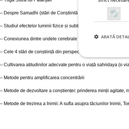
Strict necesar
– Despre Samadhi (stări de Conștiintă Cosmică). Criterii de ident
– Studiul efectelor luminii fizice și subtile (fosfene) asupra min
ARATĂ DETAL
– Conexiunea dintre undele cerebrale și stările de conștiință
– Cele 4 stări de conștiință din perspectiva Yoga
– Cultivarea atitudinilor adecvate pentru o viață sahridaya (o vi
Strict
Cookie-urile strict n
– Metode pentru amplificarea concentrării
gestionarea contului.
– Metode de dezvoltare a conștienței: prinderea minții agitate, micr
NUME
VISITOR_PRIVACY
– Metode de trezirea a Inimii: A sufla asupra tăciunilor Inimii, To