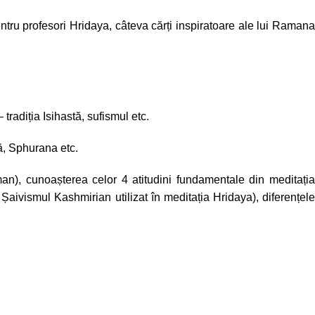
entru profesori Hridaya, câteva cărți inspiratoare ale lui Ramana
tradiția Isihastă, sufismul etc.
ă, Sphurana etc.
man), cunoașterea celor 4 atitudini fundamentale din meditația
aivismul Kashmirian utilizat în meditația Hridaya), diferențele