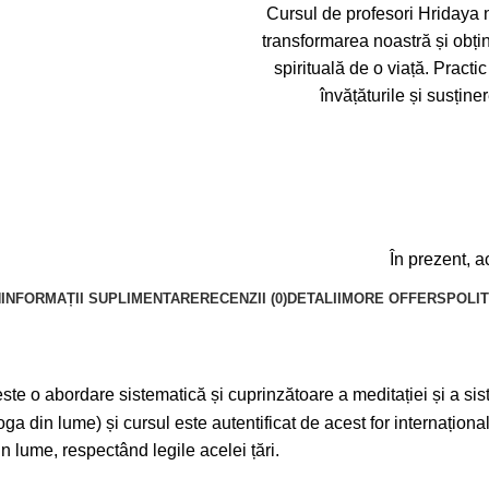
Cursul de profesori Hridaya 
transformarea noastră și obțin
spirituală de o viață. Practic
învățăturile și susți
În prezent, a
N
INFORMAȚII SUPLIMENTARE
RECENZII (0)
DETALII
MORE OFFERS
POLIT
ste o abordare sistematică și cuprinzătoare a meditației și a si
ga din lume) și cursul este autentificat de acest for internaționa
in lume, respectând legile acelei țări.