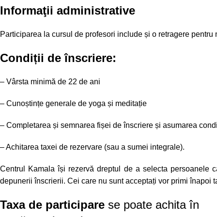
Informaţii administrative
sbjs_first_add
Participarea la cursul de profesori include și o retragere pentr
Condiții de înscriere:
sbjs_current
– Vârsta minimă de 22 de ani
sbjs_first
– Cunoștințe generale de yoga și meditație
– Completarea și semnarea fișei de înscriere și asumarea condiț
sbjs_udata
– Achitarea taxei de rezervare (sau a sumei integrale).
_ga_E31MTW53PY
Centrul Kamala își rezervă dreptul de a selecta persoanele ca
depunerii înscrierii. Cei care nu sunt acceptați vor primi înapoi
Taxa de participare
se poate achita în