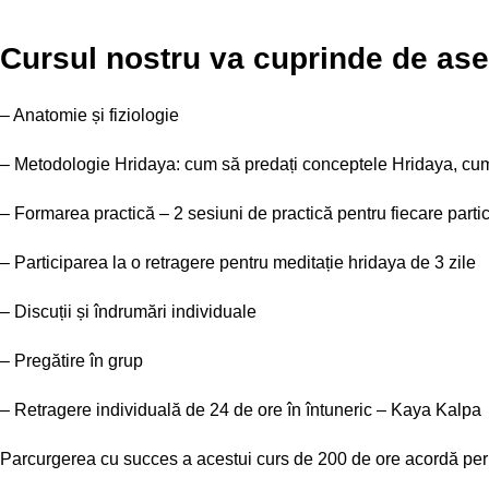
CookieScriptConse
Cursul nostru va cuprinde de as
– Anatomie și fiziologie
NUME
fbc_user_session
NUME
NUME
– Metodologie Hridaya: cum să predați conceptele Hridaya, cum
__Secure-ROLLOU
sbjs_migrations
YSC
– Formarea practică – 2 sesiuni de practică pentru fiecare parti
VISITOR_INFO1_LIV
– Participarea la o retragere pentru meditație hridaya de 3 zile
sbjs_current_add
– Discuții și îndrumări individuale
sbjs_session
– Pregătire în grup
– Retragere individuală de 24 de ore în întuneric – Kaya Kalpa
_ga
Parcurgerea cu succes a acestui curs de 200 de ore acordă per