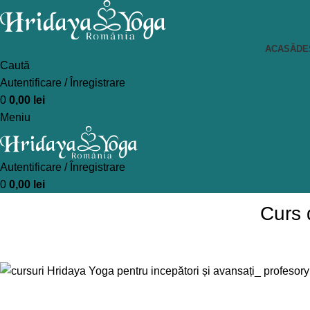
ACASĂ
DE
Caută
Autentificare / Înregistrare
0
0,00
lei
Meniu
Autentificare / Înregistrare
0
0,00
lei
Curs 