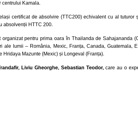
or centrului Kamala.
elași certificat de absolvire (TTC200) echivalent cu al tuturo
ru absolvenții HTTC 200.
 organizat pentru prima oara în Thailanda de Sahajananda (Cla
ri ale lumii – România, Mexic, Franța, Canada, Guatemala, El
le Hridaya Mazunte (Mexic) și Longeval (Franța).
randafir
,
Liviu Gheorghe
,
Sebastian Teodor
,
care au o exper