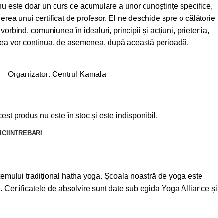
nu este doar un curs de acumulare a unor cunoștințe specifice,
erea unui certificat de profesor. El ne deschide spre o călătorie
 vorbind, comuniunea în idealuri, principii și acțiuni, prietenia,
nerea vor continua, de asemenea, după această perioadă.
Organizator:
Centrul Kamala
cest produs nu este în stoc și este indisponibil.
ICI
INTREBARI
stemului tradițional hatha yoga. Școala noastră de yoga este
l. Certificatele de absolvire sunt date sub egida Yoga Alliance și