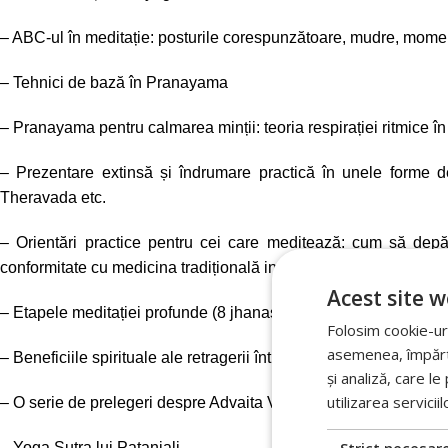
– ABC-ul în meditație: posturile corespunzătoare, mudre, momente
– Tehnici de bază în Pranayama
– Pranayama pentru calmarea minții: teoria respirației ritmice 
– Prezentare extinsă și îndrumare practică în unele forme 
Theravada etc.
– Orientări practice pentru cei care meditează: cum să depăș
conformitate cu medicina tradițională indiană – Ayurveda) etc.
Acest site w
– Etapele meditației profunde (8 jhanas) în conformitate cu tradi
Folosim cookie-uri
asemenea, împărtăș
– Beneficiile spirituale ale retragerii întuneric – Kaya kalpa, d
și analiză, care l
utilizarea serviciil
– O serie de prelegeri despre Advaita Vedanta
– Yoga Sutra lui Patanjali