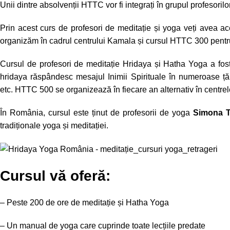
Unii dintre absolvenții HTTC vor fi integrați în grupul profesoril
Prin acest curs de profesori de meditație și yoga veți avea ac
organizăm în cadrul centrului Kamala și cursul HTTC 300 pent
Cursul de profesori de meditație Hridaya și Hatha Yoga a fost
hridaya răspândesc mesajul Inimii Spirituale în numeroase ță
etc. HTTC 500 se organizează în fiecare an alternativ în centre
În România, cursul este ținut de profesorii de yoga
Simona T
tradiționale yoga și meditației.
Cursul vă oferă:
– Peste 200 de ore de meditație și Hatha Yoga
– Un manual de yoga care cuprinde toate lecțiile predate