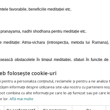
le favorabile, beneficiile meditației etc.
în pranayama, nadhi shodhana pentru meditație etc.
de meditație: Atma-vichara (introspecția, metoda lui Ramana
ească obstacolele în timpul meditației, sfaturi în funcție de
eb folosește cookie-uri
ția budistă
 pentru a personaliza conținutul, reclamele și pentru a ne analiza t
im informații despre utilizarea site-ului nostru cu partenerii noșt
in perspectiva Advaita Vedanta
e pot combina cu alte informații pe care le-ați furnizat sau pe care l
or lor.
Află mai multe