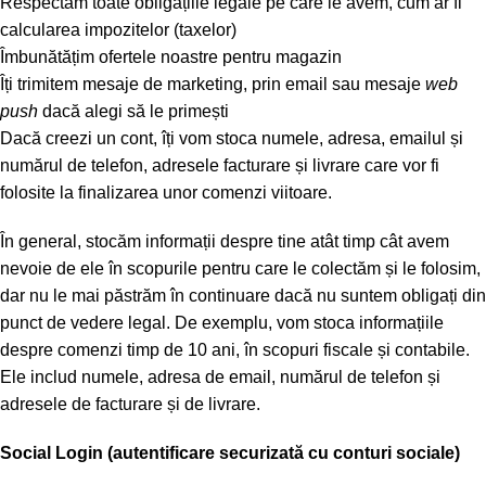
Respectăm toate obligațiile legale pe care le avem, cum ar fi
calcularea impozitelor (taxelor)
Îmbunătățim ofertele noastre pentru magazin
Îți trimitem mesaje de marketing, prin email sau mesaje
web
push
dacă alegi să le primești
Dacă creezi un cont, îți vom stoca numele, adresa, emailul și
numărul de telefon, adresele facturare și livrare care vor fi
folosite la finalizarea unor comenzi viitoare.
În general, stocăm informații despre tine atât timp cât avem
nevoie de ele în scopurile pentru care le colectăm și le folosim,
dar nu le mai păstrăm în continuare dacă nu suntem obligați din
punct de vedere legal. De exemplu, vom stoca informațiile
despre comenzi timp de 10 ani, în scopuri fiscale și contabile.
Ele includ numele, adresa de email, numărul de telefon și
adresele de facturare și de livrare.
Social Login (autentificare securizată cu conturi sociale)