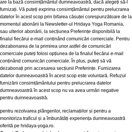
are la bază consimțământul dumneavoastră, dacă alegeți să-l
furnizați. Vă puteți exprima consimțământul pentru prelucrarea
datelor în acest scop prin bifarea căsuței corespunzătoare de la
momentul abonării la Newsletter-ul Hridaya Yoga Romania,
sau ulterior abonării, la secțiunea Preferințe disponibilă la
finalul fiecărui e-mail conținând comunicări comerciale. Pentru
dezabonarea de la primirea unor astfel de comunicări
comerciale puteți folosi opțiunea de la finalul fiecărui e-mail
conținând comunicări comerciale. În plus, puteți să vă
dezabonați prin accesarea secțiunii Preferințe. Furnizarea
datelor dumneavoastră în acest scop este voluntară. Refuzul
furnizării consimțământului pentru prelucrarea datelor
dumneavoastră în acest scop nu va avea urmări negative
pentru dumneavoastră.
pentru rezolvarea plângerilor, reclamațiilor și pentru a
monitoriza traficul și a îmbunătăți experiența dumneavoastră
oferită pe hridaya-yoga.ro.