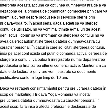
interpreta această acțiune ca opțiunea dumneavoastră de a vă
dezabona de la primirea de comunicări comerciale prin care vă
ținem la curent despre produsele și serviciile oferite prin
hridaya-yoga.ro. În acest sens, dacă alegeți să vă ștergeți
contul de utilizator, nu vă vom mai trimite e-mailuri de acest
gen. Totuși, dorim să vă informăm că ștergerea contului nu va
avea ca efect automat ștergerea datelor dumneavoastră cu
caracter personal. În cazul în care solicitați ștergerea contului,
însă pe acel cont există cel puțin o comandă activă, cererea de
ștergere a contului va putea fi înregistrată numai după livrarea
produselor și finalizarea ultimei comenzi active. Menționăm că
datele de facturare și livrare vor fi păstrate ca documente
justificative conform legii timp de 10 ani.
Dacă vă retrageți consimțământul pentru prelucrarea datelor în
scop de marketing, Hridaya Yoga Romania va înceta
prelucrarea datelor dumneavoastră cu caracter personal în
acest scop, fără însă a afecta prelucrările desfășurate de