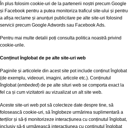
În plus folosim cookie-uri de la partenerii noștri precum Google
și Facebook pentru a putea monitoriza traficul site-ului și pentru
a afișa reclame și anunțuri publicitare pe alte site-uri folosind
servicii precum Google Adwords sau Facebook Ads.
Pentru mai multe detalii poți consulta
politica noastră privind
cookie-urile
.
Conținut înglobat de pe alte site-uri web
Paginile și articolele din acest site pot include conținut înglobat
(de exemplu, videouri, imagini, articole etc.). Conținutul
înglobat (
embeded
) de pe alte situri web se comporta exact la
fel ca și cum vizitatorii au vizualizat un alt site web.
Aceste site-uri web pot să colecteze date despre tine, să
folosească cookie-uri, să înglobeze urmărirea suplimentară a
terților și să-ți monitorizeze interacțiunea cu conținutul înglobat,
inclusiv să-ți urmărească interacțiunea cu conținutul înglobat