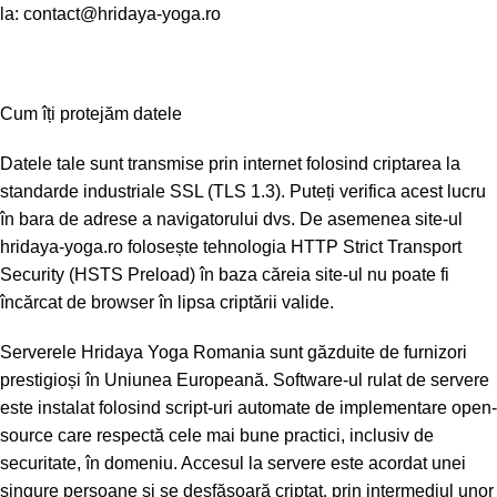
la: contact@hridaya-yoga.ro
Cum îți protejăm datele
Datele tale sunt transmise prin internet folosind criptarea la
standarde industriale SSL (TLS 1.3). Puteți verifica acest lucru
în bara de adrese a navigatorului dvs. De asemenea site-ul
hridaya-yoga.ro folosește tehnologia HTTP Strict Transport
Security (HSTS Preload) în baza căreia site-ul nu poate fi
încărcat de browser în lipsa criptării valide.
Serverele Hridaya Yoga Romania sunt găzduite de furnizori
prestigioși în Uniunea Europeană. Software-ul rulat de servere
este instalat folosind script-uri automate de implementare open-
source care respectă cele mai bune practici, inclusiv de
securitate, în domeniu. Accesul la servere este acordat unei
singure persoane și se desfășoară criptat, prin intermediul unor