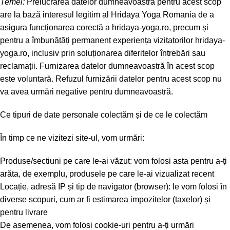
Temei:
Prelucrarea datelor dumneavoastră pentru acest scop
are la bază interesul legitim al Hridaya Yoga Romania de a
asigura funcționarea corectă a hridaya-yoga.ro, precum și
pentru a îmbunătăți permanent experiența vizitatorilor hridaya-
yoga.ro, inclusiv prin soluționarea diferitelor întrebări sau
reclamații. Furnizarea datelor dumneavoastră în acest scop
este voluntară. Refuzul furnizării datelor pentru acest scop nu
va avea urmări negative pentru dumneavoastră.
Ce tipuri de date personale colectăm și de ce le colectăm
În timp ce ne vizitezi site-ul, vom urmări:
Produse/sectiuni pe care le-ai văzut: vom folosi asta pentru a-ți
arăta, de exemplu, produsele pe care le-ai vizualizat recent
Locație, adresă IP și tip de navigator (browser): le vom folosi în
diverse scopuri, cum ar fi estimarea impozitelor (taxelor) și
pentru livrare
De asemenea, vom folosi cookie-uri pentru a-ți urmări