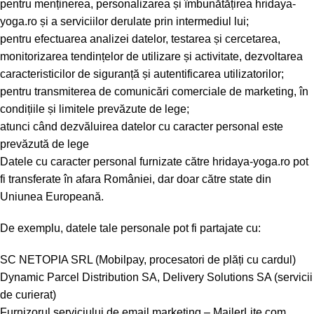
pentru menținerea, personalizarea și îmbunătățirea hridaya-
yoga.ro și a serviciilor derulate prin intermediul lui;
pentru efectuarea analizei datelor, testarea și cercetarea,
monitorizarea tendințelor de utilizare și activitate, dezvoltarea
caracteristicilor de siguranță și autentificarea utilizatorilor;
pentru transmiterea de comunicări comerciale de marketing, în
condițiile și limitele prevăzute de lege;
atunci când dezvăluirea datelor cu caracter personal este
prevăzută de lege
Datele cu caracter personal furnizate către hridaya-yoga.ro pot
fi transferate în afara României, dar doar către state din
Uniunea Europeană.
De exemplu, datele tale personale pot fi partajate cu:
SC NETOPIA SRL (Mobilpay, procesatori de plăți cu cardul)
Dynamic Parcel Distribution SA, Delivery Solutions SA (servicii
de curierat)
Furnizorul serviciului de email marketing – MailerLite.com