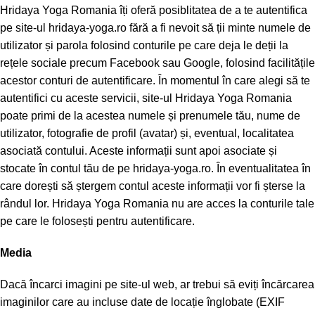
Hridaya Yoga Romania îți oferă posiblitatea de a te autentifica
pe site-ul hridaya-yoga.ro fără a fi nevoit să ții minte numele de
utilizator și parola folosind conturile pe care deja le deții la
rețele sociale precum Facebook sau Google, folosind facilitățile
acestor conturi de autentificare. În momentul în care alegi să te
autentifici cu aceste servicii, site-ul Hridaya Yoga Romania
poate primi de la acestea numele și prenumele tău, nume de
utilizator, fotografie de profil (avatar) și, eventual, localitatea
asociată contului. Aceste informații sunt apoi asociate și
stocate în contul tău de pe hridaya-yoga.ro. În eventualitatea în
care dorești să ștergem contul aceste informații vor fi șterse la
rândul lor. Hridaya Yoga Romania nu are acces la conturile tale
pe care le folosești pentru autentificare.
Media
Dacă încarci imagini pe site-ul web, ar trebui să eviți încărcarea
imaginilor care au incluse date de locație înglobate (EXIF