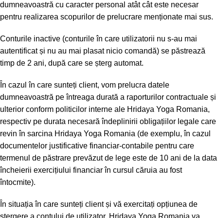
dumneavoastră cu caracter personal atât cât este necesar
pentru realizarea scopurilor de prelucrare menționate mai sus.
Conturile inactive (conturile în care utilizatorii nu s-au mai
autentificat și nu au mai plasat nicio comandă) se păstrează
timp de 2 ani, după care se șterg automat.
În cazul în care sunteți client, vom prelucra datele
dumneavoastră pe întreaga durată a raporturilor contractuale și
ulterior conform politicilor interne ale Hridaya Yoga Romania,
respectiv pe durata necesară îndeplinirii obligațiilor legale care
revin în sarcina Hridaya Yoga Romania (de exemplu, în cazul
documentelor justificative financiar-contabile pentru care
termenul de păstrare prevăzut de lege este de 10 ani de la data
încheierii exercițiului financiar în cursul căruia au fost
întocmite).
În situația în care sunteți client și vă exercitați opțiunea de
ștergere a contului de utilizator, Hridaya Yoga Romania va