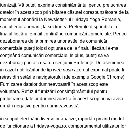
furnizați. Vă puteți exprima consimțământul pentru prelucrarea
datelor în acest scop prin bifarea căsuței corespunzătoare de la
momentul abonării la Newsletter-ul Hridaya Yoga Romania,
sau ulterior abonării, la secțiunea Preferințe disponibilă la
finalul fiecărui e-mail conținând comunicări comerciale. Pentru
dezabonarea de la primirea unor astfel de comunicări
comerciale puteți folosi opțiunea de la finalul fiecărui e-mail
conținând comunicări comerciale. În plus, puteți să vă
dezabonați prin accesarea secțiunii Preferințe. De asemenea,
în cazul notificărilor de tip
web push
acordul exprimat poate fi
retras din setările navigatorului (de exemplu
Google Chrome
).
Furnizarea datelor dumneavoastră în acest scop este
voluntară. Refuzul furnizării consimțământului pentru
prelucrarea datelor dumneavoastră în acest scop nu va avea
urmări negative pentru dumneavoastră.
în scopul efectuării diverselor analize, raportări privind modul
de funcționare a hridaya-yoga.ro, comportamentul utilizatorilor