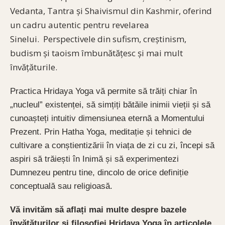
Vedanta, Tantra și Shaivismul din Kashmir, oferind
un cadru autentic pentru revelarea
Sinelui.
Perspectivele din sufism, creștinism,
budism și taoism îmbunătățesc și mai mult
învățăturile.
Practica Hridaya Yoga vă permite să trăiți chiar în
„nucleul” existenței, să simțiți bătăile inimii vieții și să
cunoașteți intuitiv dimensiunea eternă a Momentului
Prezent. Prin Hatha Yoga, meditație și tehnici de
cultivare a conștientizării în viața de zi cu zi, începi să
aspiri să trăiești în Inimă și să experimentezi
Dumnezeu pentru tine, dincolo de orice definiție
conceptuală sau religioasă.
Vă invităm să aflați mai multe despre bazele
învățăturilor și filosofiei Hridaya Yoga în articolele