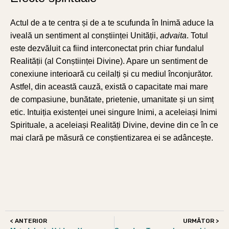
Actul de a te centra și de a te scufunda în Inimă aduce la
iveală un sentiment al conștiinței Unității,
advaita
. Totul
este dezvăluit ca fiind interconectat prin chiar fundalul
Realității (al Conștiinței Divine). Apare un sentiment de
conexiune interioară cu ceilalți și cu mediul înconjurător.
Astfel, din această cauză, există o capacitate mai mare
de compasiune, bunătate, prietenie, umanitate și un simț
etic. Intuiția existenței unei singure Inimi, a aceleiași Inimi
Spirituale, a aceleiași Realități Divine, devine din ce în ce
mai clară pe măsură ce conștientizarea ei se adâncește.
< ANTERIOR
URMĂTOR >