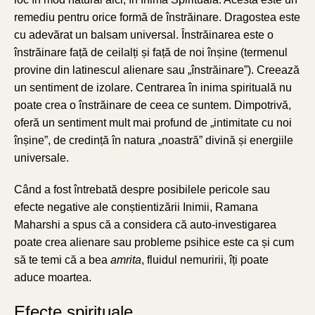
remediu pentru orice formă de înstrăinare. Dragostea este
cu adevărat un balsam universal. Înstrăinarea este o
înstrăinare față de ceilalți și față de noi înșine (termenul
provine din latinescul alienare sau „înstrăinare”). Creează
un sentiment de izolare. Centrarea în inima spirituală nu
poate crea o înstrăinare de ceea ce suntem. Dimpotrivă,
oferă un sentiment mult mai profund de „intimitate cu noi
înșine”, de credință în natura „noastră” divină și energiile
universale.
Când a fost întrebată despre posibilele pericole sau
efecte negative ale conștientizării Inimii, Ramana
Maharshi a spus că a considera că auto-investigarea
poate crea alienare sau probleme psihice este ca și cum
să te temi că a bea
amrita
, fluidul nemuririi, îți poate
aduce moartea.
Efecte spirituale