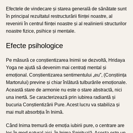
Efectele de vindecare și starea generală de sănătate sunt
în principal rezultatul restructurării ființei noastre, al
revenirii în centrul ființei noastre și al realinierii structurilor
noastre fizice, psihice și mentale.
Efecte psihologice
Pe măsură ce conștientizarea Inimii se dezvoltă, Hridaya
Yoga ne ajută să devenim mai centrați mental și
emoțional. Conștientizarea sentimentului „eu”, (Conștiința
Martorului) previne și chiar înlătură tulburările emoționale.
Această stare de armonie nu este o stare abstractă, nici
una inertă. Se caracterizează prin iubirea radiantă și
bucuria Conștientizării Pure. Acest lucru va stabiliza și
mai mult absorbția în Inimă.
Când Inima tremură de emoția iubirii pure, o centrare are
loc în mod natural aici, în Inima Spirituală. Acesta este un