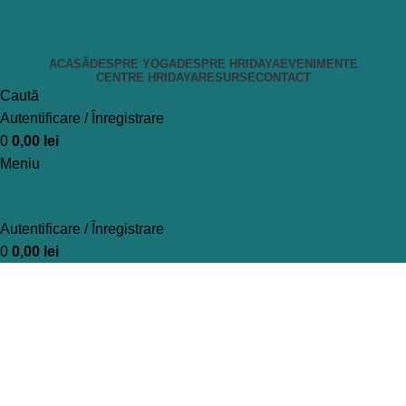
ACASĂ
DESPRE YOGA
DESPRE HRIDAYA
EVENIMENTE
CENTRE HRIDAYA
RESURSE
CONTACT
Caută
Autentificare / Înregistrare
0
0,00
lei
Meniu
Autentificare / Înregistrare
0
0,00
lei
Blog