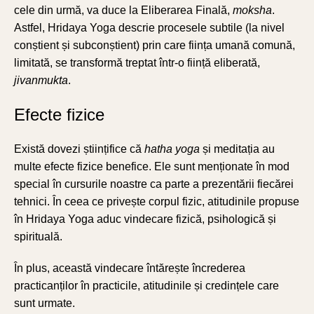
cele din urmă, va duce la Eliberarea Finală,
moksha
.
Astfel, Hridaya Yoga descrie procesele subtile (la nivel
conștient și subconștient) prin care ființa umană comună,
limitată, se transformă treptat într-o ființă eliberată,
jivanmukta
.
Efecte fizice
Există dovezi științifice că
hatha yoga
și meditația au
multe efecte fizice benefice. Ele sunt menționate în mod
special în cursurile noastre ca parte a prezentării fiecărei
tehnici. În ceea ce privește corpul fizic, atitudinile propuse
în Hridaya Yoga aduc vindecare fizică, psihologică și
spirituală.
În plus, această vindecare întărește încrederea
practicanților în practicile, atitudinile și credințele care
sunt urmate.