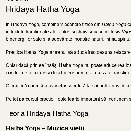
Hridaya Hatha Yoga
În Hridaya Yoga, combinăm asanele fizice din
Hatha Yoga
c
în textele tradiționale ale tantrei și shaivismului, inclusiv
Vijn
bioenergiilor sale și a adevăratei noastre naturi, inima spirit
Practica Hatha Yoga ar trebui să aducă întotdeauna relaxare ș
Chiar dacă prin ea însăși Hatha Yoga nu poate aduce realizare
condiții de relaxare și deschidere pentru a realiza o transfigur
O practică corectă a asanelor se referă la doi poli: conștiința 
Pe tot parcursul practicii, este foarte important să menținem 
Teoria Hridaya Hatha Yoga
Hatha Yoga – Muzica vieții