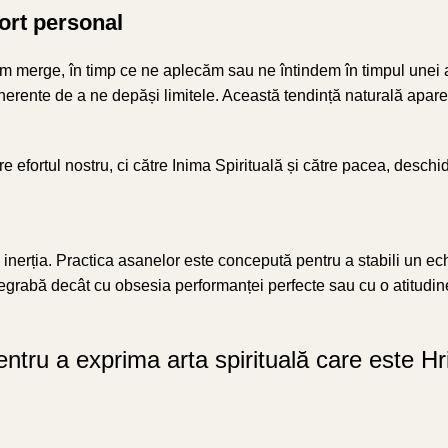
ort personal
em merge, în timp ce ne aplecăm sau ne întindem în timpul unei a
 inerente de a ne depăși limitele. Această tendință naturală apar
 efortul nostru, ci către Inima Spirituală și către pacea, deschid
erția. Practica asanelor este concepută pentru a stabili un echili
rabă decât cu obsesia performanței perfecte sau cu o atitudine a
entru a exprima arta spirituală care este H