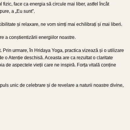
fizic, face ca energia să circule mai liber, astfel încât
pure, a „Eu sunt”.
litate și relaxare, ne vom simți mai echilibrați și mai liberi.
e a conștientizării energiilor noastre.
Prin urmare, în Hridaya Yoga, practica vizează și o utilizare
de o Atenție deschisă. Aceasta are ca rezultat o claritate
a de aspectele vieții care ne inspiră. Forța vitală conține
ls unic de celebrare și de revelare a naturii noastre divine,