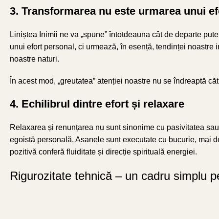
3. Transformarea nu este urmarea unui ef
Liniștea Inimii ne va „spune” întotdeauna cât de departe put
unui efort personal, ci urmează, în esență, tendinței noastre
noastre naturi.
În acest mod, „greutatea” atenției noastre nu se îndreaptă către
4. Echilibrul dintre efort și relaxare
Relaxarea și renunțarea nu sunt sinonime cu pasivitatea sau in
egoistă personală. Asanele sunt executate cu bucurie, mai deg
pozitivă conferă fluiditate și direcție spirituală energiei.
Rigurozitate tehnică – un cadru simplu p