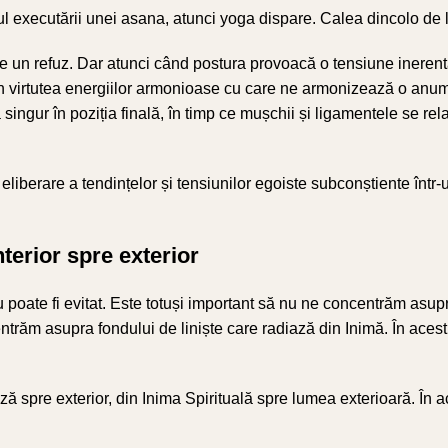
executării unei asana, atunci yoga dispare. Calea dincolo de lim
 de un refuz. Dar atunci când postura provoacă o tensiune ineren
n virtutea energiilor armonioase cu care ne armonizează o anu
 singur în poziția finală, în timp ce mușchii și ligamentele se r
e eliberare a tendințelor și tensiunilor egoiste subconștiente într
nterior spre exterior
poate fi evitat. Este totuși important să nu ne concentrăm asupr
ncentrăm asupra fondului de liniște care radiază din Inimă. În ace
ă spre exterior, din Inima Spirituală spre lumea exterioară. În ace