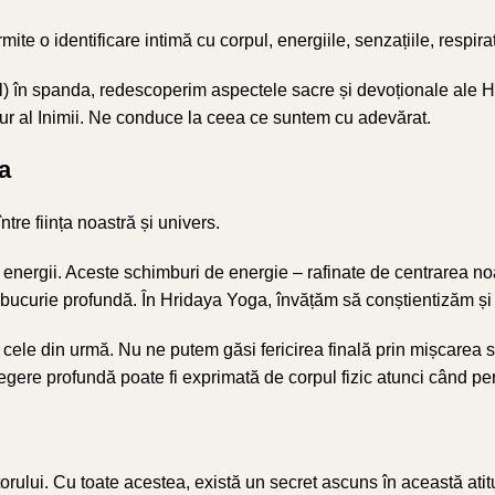
ite o identificare intimă cu corpul, energiile, senzațiile, respira
cial) în spanda, redescoperim aspectele sacre și devoționale ale
mur al Inimii. Ne conduce la ceea ce suntem cu adevărat.
a
ntre ființa noastră și univers.
energii. Aceste schimburi de energie – rafinate de centrarea noas
o bucurie profundă. În Hridaya Yoga, învățăm să conștientizăm ș
în cele din urmă. Nu ne putem găsi fericirea finală prin mișcare
gere profundă poate fi exprimată de corpul fizic atunci când perm
orului. Cu toate acestea, există un secret ascuns în această ati