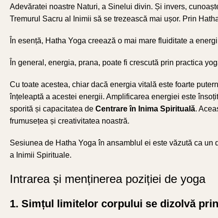
Adevăratei noastre Naturi, a Sinelui divin. Și invers, cunoașter
Tremurul Sacru al Inimii să se trezească mai ușor. Prin Hatha
În esență, Hatha Yoga creează o mai mare fluiditate a energiilor
În general, energia, prana, poate fi crescută prin practica yog
Cu toate acestea, chiar dacă energia vitală este foarte pute
înțeleaptă a acestei energii. Amplificarea energiei este însoți
sporită și capacitatea de
Centrare în Inima Spirituală
. Acea
frumusețea și creativitatea noastră.
Sesiunea de Hatha Yoga în ansamblul ei este văzută ca un dan
a Inimii Spirituale.
Intrarea și menținerea poziției de yoga
1. Simțul limitelor corpului se dizolvă pri