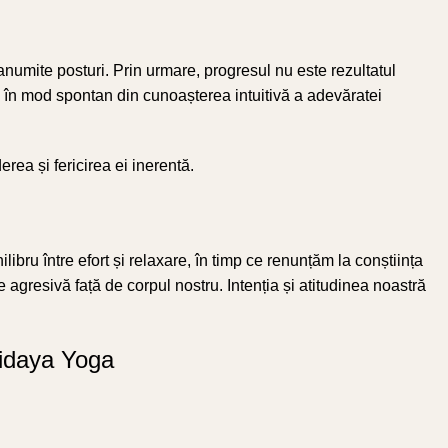
numite posturi. Prin urmare, progresul nu este rezultatul
e în mod spontan din cunoașterea intuitivă a adevăratei
erea și fericirea ei inerentă.
bru între efort și relaxare, în timp ce renunțăm la conștiința
gresivă față de corpul nostru. Intenția și atitudinea noastră
ridaya Yoga