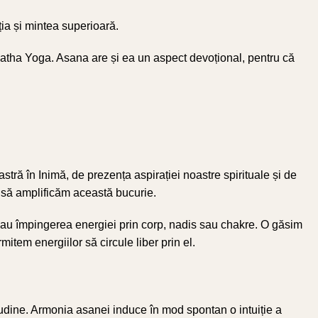
ția și mintea superioară.
 Hatha Yoga. Asana are și ea un aspect devoțional, pentru că
tră în Inimă, de prezența aspirației noastre spirituale și de
i să amplificăm această bucurie.
a sau împingerea energiei prin corp, nadis sau chakre. O găsim
item energiilor să circule liber prin el.
tudine. Armonia asanei induce în mod spontan o intuiție a