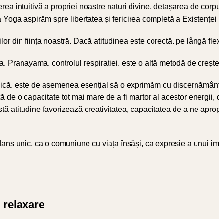
ea intuitivă a propriei noastre naturi divine, detașarea de corpul 
 Yoga aspirăm spre libertatea și fericirea completă a Existenței 
 din ființa noastră. Dacă atitudinea este corectă, pe lângă flexibi
a. Pranayama, controlul respirației, este o altă metodă de creșter
rnică, este de asemenea esențial să o exprimăm cu discernământ. 
tă de o capacitate tot mai mare de a fi martor al acestor energii, 
stă atitudine favorizează creativitatea, capacitatea de a ne apropi
s unic, ca o comuniune cu viața însăși, ca expresie a unui impu
n relaxare