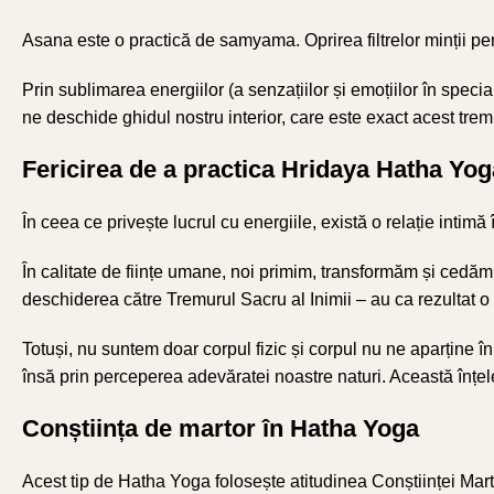
Asana este o practică de samyama. Oprirea filtrelor minții perm
Prin sublimarea energiilor (a senzațiilor și emoțiilor în spe
ne deschide ghidul nostru interior, care este exact acest tre
Fericirea de a practica Hridaya Hatha Yog
În ceea ce privește lucrul cu energiile, există o relație intimă î
În calitate de ființe umane, noi primim, transformăm și cedăm 
deschiderea către Tremurul Sacru al Inimii – au ca rezultat 
Totuși, nu suntem doar corpul fizic și corpul nu ne aparține 
însă prin perceperea adevăratei noastre naturi. Această înțele
Conștiința de martor în Hatha Yoga
Acest tip de Hatha Yoga folosește atitudinea Conștiinței Mart