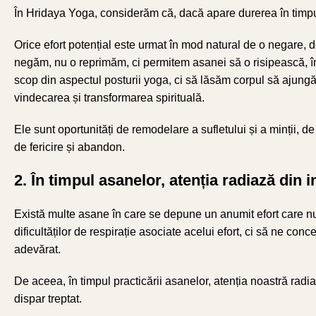
În Hridaya Yoga, considerăm că, dacă apare durerea în timpul 
Orice efort potențial este urmat în mod natural de o negare,
negăm, nu o reprimăm, ci permitem asanei să o risipească, î
scop din aspectul posturii yoga, ci să lăsăm corpul să ajungă
vindecarea și transformarea spirituală.
Ele sunt oportunități de remodelare a sufletului și a minții, d
de fericire și abandon.
2. În timpul asanelor, atenția radiază din i
Există multe asane în care se depune un anumit efort care nu 
dificultăților de respirație asociate acelui efort, ci să ne co
adevărat.
De aceea, în timpul practicării asanelor, atenția noastră radiaz
dispar treptat.