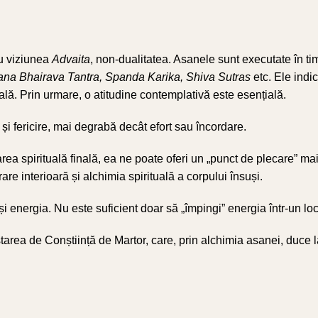
u viziunea
Advaita
, non-dualitatea. Asanele sunt executate în ti
ana Bhairava Tantra, Spanda Karika, Shiva Sutras
etc. Ele indi
uală. Prin urmare, o atitudine contemplativă este esențială.
i fericire, mai degrabă decât efort sau încordare.
a spirituală finală, ea ne poate oferi un „punct de plecare” mai
are interioară și alchimia spirituală a corpului însuși.
și energia. Nu este suficient doar să „împingi” energia într-un loc
starea de Conștiință de Martor, care, prin alchimia asanei, duce l