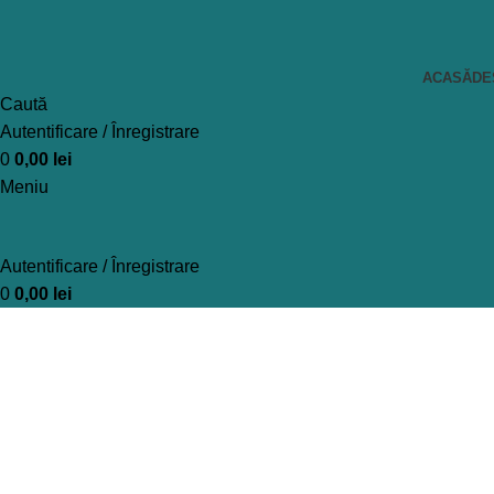
ACASĂ
DE
Caută
Autentificare / Înregistrare
0
0,00
lei
Meniu
Autentificare / Înregistrare
0
0,00
lei
Blog