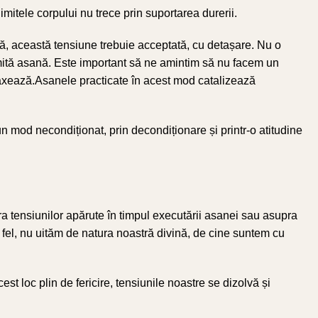
itele corpului nu trece prin suportarea durerii.
tă, această tensiune trebuie acceptată, cu detașare. Nu o
mită asană. Este important să ne amintim să nu facem un
elaxează.Asanele practicate în acest mod catalizează
-un mod necondiționat, prin decondiționare și printr-o atitudine
a tensiunilor apărute în timpul executării asanei sau asupra
st fel, nu uităm de natura noastră divină, de cine suntem cu
st loc plin de fericire, tensiunile noastre se dizolvă și