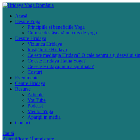
Acasă
Despre Yoga
Principiile si beneficiile Yoga
Cum se desfășoară un curs de yoga
Despre Hridaya
Viziunea Hridaya
Învățăturile Hridaya
Ce este meditația Hridaya? O cale pentru a-ți dezvălui si
Ce este Hridaya Hatha Yoga?
Ce este Hridaya, inima spirituală?
Costuri
Evenimente
Centre Hridaya
Resurse
Articole
YouTube
Podcast
Mentor Yoga
Apariții în media
Contact
Caută
Autentificare / Înregistrare