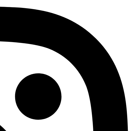
tele de analiză a
ma vizită a
erință și sursa
keting și sursele
eracțiunile
i înțelegere a
e prima sesiune a
ursa din care a
și cuvântul cheie au
ste informații sunt
lui prin
izatorilor pentru a
blicitare și
sista starea