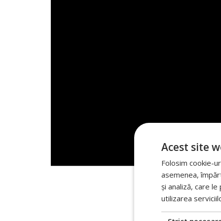
Acest site w
Folosim cookie-uri
asemenea, împărtăș
și analiză, care l
utilizarea serviciil