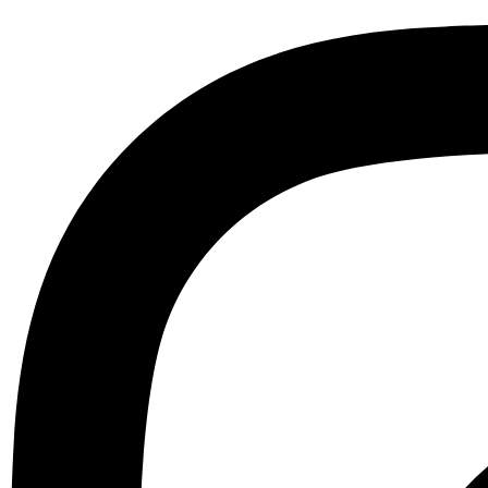
sbjs_first_add
sbjs_current
sbjs_first
sbjs_udata
_ga_E31MTW53PY