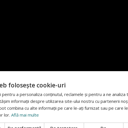
eb folosește cookie-uri
 pentru a personaliza conținutul, reclamele și pentru a ne analiza t
im informații despre utilizarea site-ului nostru cu partenerii noșt
e pot combina cu alte informații pe care le-ați furnizat sau pe care l
or lor.
Află mai multe