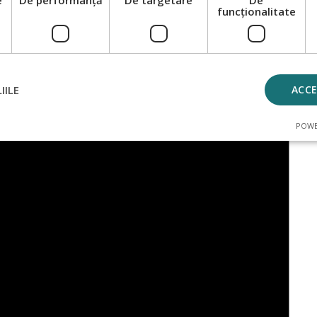
e
De performanță
De targetare
De
funcţionalitate
IILE
ACC
POWE
 necesare
De performanță
De targetare
De funcţionalitate
Necla
ecesare permit funcționalitatea principală a site-ului web, cum ar fi autentificarea uti
 Site-ul web nu poate fi utilizat corect fără cookie-uri strict necesare.
Furnizor
/
Expirare
Descriere
Domeniu
_METADATA
6 luni
Acest cookie este folosit pentru a stoca 
YouTube
utilizatorului și opțiunile de confidențial
.youtube.com
interacțiunea lor cu site-ul. Înregistrează
consimţământul vizitatorilor cu privire la 
confidenţialitate şi setări, asigurându-se 
sunt onorate în sesiunile viitoare.