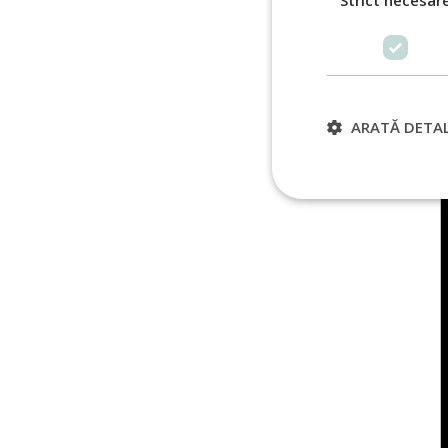
Strict necesar
ARATĂ DETAL
Strict
Cookie-urile strict n
gestionarea contului.
Nume
VISITOR_PRIVACY