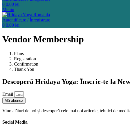
0
0,00
lei
Meniu
Autentificare / Înregistrare
0
0,00
lei
Vendor Membership
Plans
Registration
Confirmation
Thank You
Descoperă Hridaya Yoga: Înscrie-te la New
Email
Mă abonez
Vino alături de noi și descoperă cele mai noi articole, tehnici de medi
Social Media