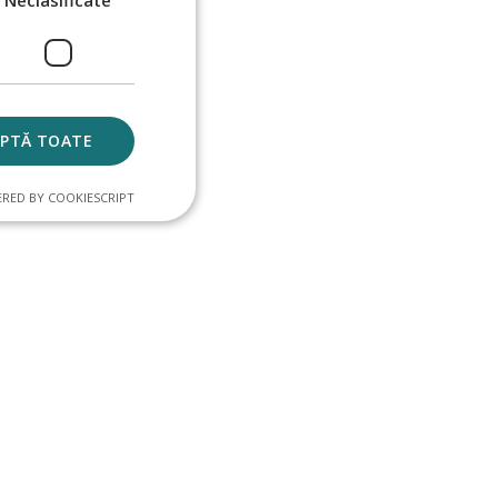
Neclasificate
EPTĂ TOATE
RED BY COOKIESCRIPT
sificate
lizatorului și
acordul
itate pentru
 date privind
diferite politici de
că preferinţele lor