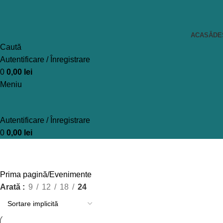
ACASĂ
DE
Caută
Autentificare / Înregistrare
0
0,00
lei
Meniu
Autentificare / Înregistrare
0
0,00
lei
Evenimente
Prima pagină
Evenimente
Arată
9
12
18
24