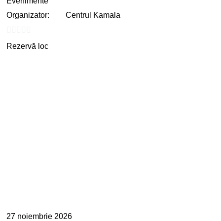
Evenimente
Organizator:
Centrul Kamala
0
Rezervă loc
out
of
5
27 noiembrie 2026