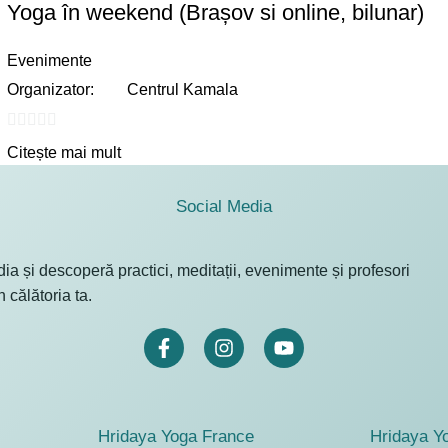
Yoga în weekend (Brașov si online, bilunar)
Evenimente
Organizator:
Centrul Kamala
0
Citește mai mult
out
of
Social Media
5
a și descoperă practici, meditații, evenimente și profesori
n călătoria ta.
Hridaya Yoga France
Hridaya Y