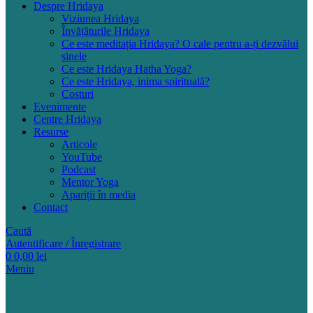
Despre Hridaya
Viziunea Hridaya
Învățăturile Hridaya
Ce este meditația Hridaya? O cale pentru a-ți dezvălui
sinele
Ce este Hridaya Hatha Yoga?
Ce este Hridaya, inima spirituală?
Costuri
Evenimente
Centre Hridaya
Resurse
Articole
YouTube
Podcast
Mentor Yoga
Apariții în media
Contact
Caută
Autentificare / Înregistrare
0
0,00
lei
Meniu